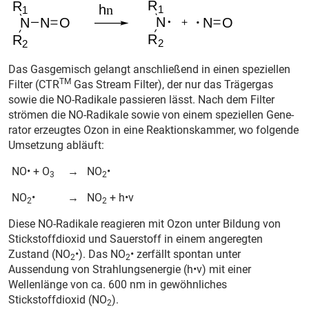
Das Gasgemisch gelangt anschließend in einen speziellen
TM
Filter (CTR
Gas Stream Filter), der nur das Trägergas
sowie die NO-Radikale passieren lässt. Nach dem Filter
strömen die NO-Radikale sowie von einem speziellen Gene­
rator erzeugtes Ozon in eine Reaktionskammer, wo folgende
Umsetzung ab­läuft:
NO• + O
→
NO
•
3
2
NO
•
→
NO
+ h•ν
2
2
Diese NO-Radikale reagieren mit Ozon unter Bildung von
Stickstoffdioxid und Sauerstoff in einem angeregten
Zustand (NO
•). Das NO
• zerfällt spontan unter
2
2
Aussendung von Strahlungsenergie (h•ν) mit einer
Wellenlänge von ca. 600 nm in gewöhnliches
Stickstoffdioxid (NO
).
2