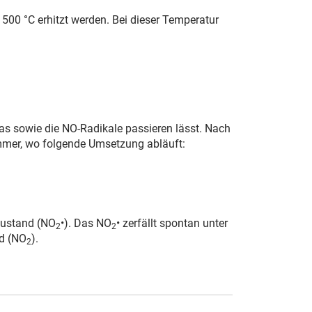
500 °C erhitzt werden. Bei dieser Tempe­ratur
gas sowie die NO-Radikale passieren lässt. Nach
mmer, wo folgende Umsetzung ab­läuft:
Zustand (NO
•). Das NO
• zerfällt spontan unter
2
2
id (NO
).
2