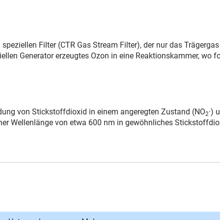
peziellen Filter (CTR Gas Stream Filter), der nur das Trägerga
iellen Generator erzeugtes Ozon in eine Reaktionskammer, wo f
ldung von Stickstoffdioxid in einem angeregten Zustand (NO
·) 
2
ner Wellenlänge von etwa 600
nm in gewöhnliches Stickstoffdio