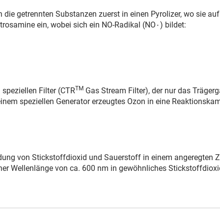
ie getrennten Substanzen zuerst in einen Pyrolizer, wo sie auf 
itrosamine ein, wobei sich ein NO-Radikal (NO۰) bildet:
TM
speziellen Filter (CTR
Gas Stream Filter), der nur das Träger
einem speziellen Gene­rator erzeugtes Ozon in eine Reaktionska
ldung von Stickstoffdioxid und Sauerstoff in einem angeregten 
ner Wellenlänge von ca. 600 nm in gewöhnliches Stickstoffdiox