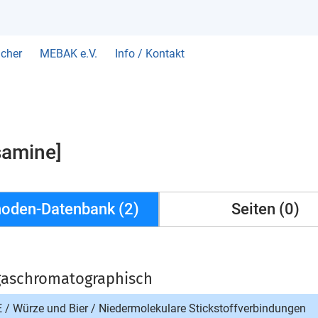
cher
MEBAK e.V.
Info / Kontakt
samine]
oden-Datenbank (2)
Seiten (0)
 gaschromatographisch
E
/
Würze und Bier
/
Niedermolekulare Stickstoffverbindungen