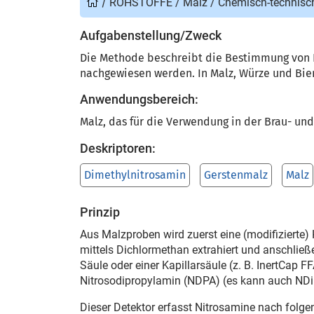
/
ROHSTOFFE
/
Malz
/
Chemisch-technisc
Aufgabenstellung/Zweck
Die Methode beschreibt die Bestimmung von N
nachgewiesen werden. In Malz, Würze und Bier
Anwendungsbereich:
Malz, das für die Verwendung in der Brau- und
Deskriptoren:
Dimethylnitrosamin
Gerstenmalz
Malz
Prinzip
Aus Malzproben wird zuerst eine (modifizierte)
mittels Dichlormethan extrahiert und anschlie
Säule oder einer Kapillarsäule (z. B. InertCap 
Nitrosodipropylamin (NDPA) (es kann auch NDiP
Dieser Detektor erfasst Nitrosamine nach fol