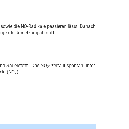
s sowie die NO-Radikale passieren lässt. Danach
olgende Umsetzung abläuft:
und Sauerstoff . Das NO
· zerfällt spontan unter
2
xid (NO
).
2