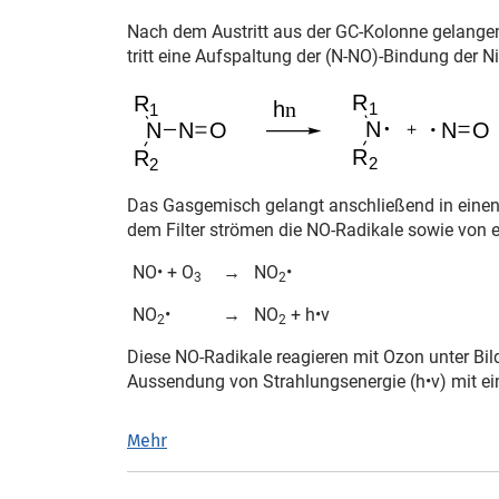
Nach dem Austritt aus der GC-Kolonne gelangen d
tritt eine Aufspaltung der (N-NO)-Bindung der N
Das Gasgemisch gelangt anschließend in einen 
dem Filter strömen die NO-Radikale sowie von 
NO• + O
→
NO
•
3
2
NO
•
→
NO
+ h•ν
2
2
Diese NO-Radikale reagieren mit Ozon unter Bi
Aussendung von Strahlungsenergie (h•ν) mit ei
Mehr