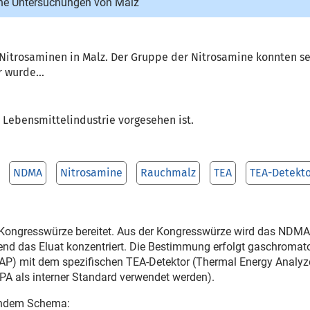
he Untersuchungen von Malz
itrosaminen in Malz. Der Gruppe der Nitrosamine konnten se
 wurde...
 Lebensmittelindustrie vorgesehen ist.
NDMA
Nitrosamine
Rauchmalz
TEA
TEA-Detekt
 Kongresswürze bereitet. Aus der Kongresswürze wird das NDMA a
ßend das Eluat konzentriert. Die Bestimmung erfolgt gaschrom
FFAP) mit dem spezifischen TEA-Detektor (Thermal Energy Analyzer
A als interner Standard verwendet werden).
gendem Schema: