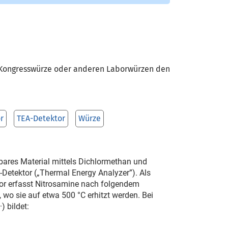
er Kongresswürze oder anderen Laborwürzen den
r
TEA-Detektor
Würze
bares Material mittels Dichlormethan und
Detektor („Thermal Energy Analyzer”). Als
tor erfasst Nitrosamine nach folgendem
, wo sie auf etwa 500
°C erhitzt werden. Bei
) bildet: