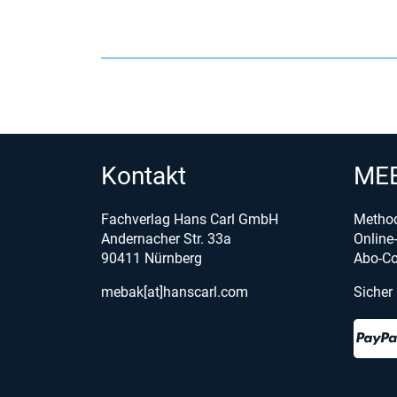
Kontakt
MEB
Fachverlag Hans Carl GmbH
Metho
Andernacher Str. 33a
Onlin
90411 Nürnberg
Abo-Co
mebak[at]hanscarl.com
Sicher