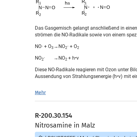
Das Gasgemisch gelangt anschließend in einen s
strömen die NO-Radikale sowie von einem spez
NO· + O
→
NO
· + O
3
2
2
NO
·
→
NO
+ h•ν
2
2
Diese NO-Radikale reagieren mit Ozon unter Bi
Aussendung von Strahlungsenergie (h•ν) mit ei
Mehr
R-200.30.154
Nitrosamine in Malz