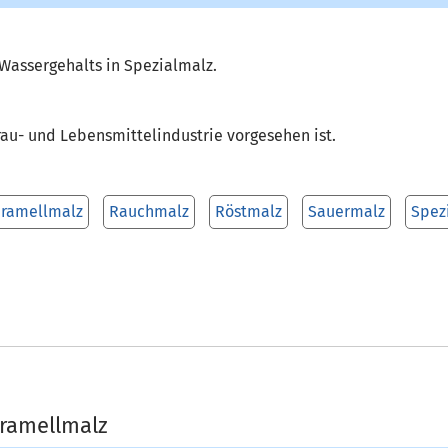
assergehalts in Spezialmalz.
rau- und Lebensmittelindustrie vorgesehen ist.
ramellmalz
Rauchmalz
Röstmalz
Sauermalz
Spez
aramellmalz