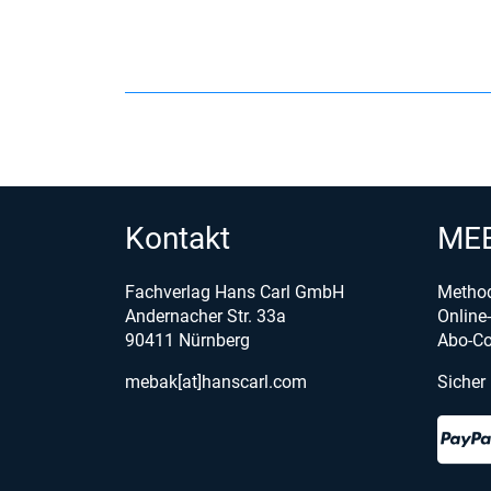
Kontakt
MEB
Fachverlag Hans Carl GmbH
Metho
Andernacher Str. 33a
Onlin
90411 Nürnberg
Abo-Co
mebak[at]hanscarl.com
Sicher