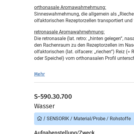
orthonasale Aromawahrnehmung:
Sinneswahrnehmung, die allgemein als „Riechen
olfaktorischen Rezeptorzellen transportiert u
retronasale Aromawahrnehmung:
Die retronasale (lat. retro: „hinten gelegen“,
den Rachenraum zu den Rezeptorzellen im Nase
olfaktorischen (lat. olfacere: „riechen“) Reiz
oder Speichel) vom orthonasalen Profil untersc
Mehr
S-590.30.700
Wasser
/
SENSORIK
/
Material/Probe
/
Rohstoffe
Aufgabenstellung/Zweck