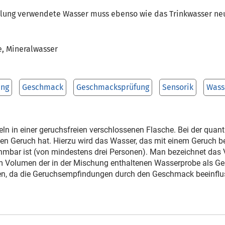
llung verwendete Wasser muss ebenso wie das Trinkwasser neu
e, Mineralwasser
ung
Geschmack
Geschmacksprüfung
Sensorik
Wass
teln in einer geruchsfreien verschlossenen Flasche. Bei der qua
en Geruch hat. Hierzu wird das Wasser, das mit einem Geruch be
hmbar ist (von min­destens drei Personen). Man bezeichnet das
m Volumen der in der Mischung enthaltenen Wasserprobe als G
ren, da die Geruchsempfindungen durch den Geschmack beeinflu