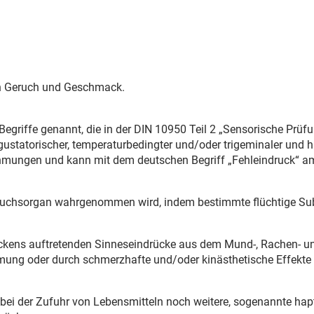
n Geruch und Geschmack.
Begriffe genannt, die in der DIN 10950 Teil 2 „Sensorische Prüf
gustatorischer, temperaturbedingter und/oder trigeminaler und 
ungen und kann mit dem deutschen Begriff „Fehleindruck“ a
eruchs­organ wahrgenommen wird, indem bestimmte flüchtige Su
ens auftretenden Sinneseindrücke aus dem Mund-, Rachen-
ng oder durch schmerz­hafte und/oder kinästhetische Effekte 
bei der Zufuhr von Lebensmitteln noch weitere, soge­nann­te