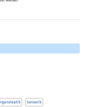
sst werden.
rganoleptik
Sensorik