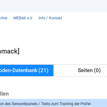
cher
MEBAK e.V.
Info / Kontakt
hmack]
oden-Datenbank (21)
Seiten (0)
llen
on des Sensorikpanels
/
Tests zum Training der Prüfer