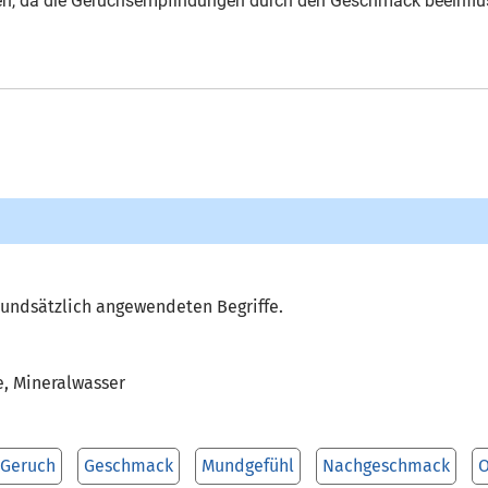
ren, da die Geruchsempfindungen durch den Geschmack beeinflu
rundsätzlich angewendeten Begriffe.
e, Mineralwasser
Geruch
Geschmack
Mundgefühl
Nachgeschmack
O