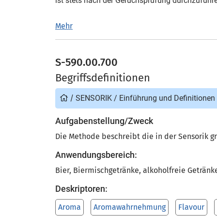
ist stets nach der Geruchsprüfung durchzufüh
Mehr
S-590.00.700
Begriffsdefinitionen
/
SENSORIK
/
Einführung und Definitionen
Aufgabenstellung/Zweck
Die Methode beschreibt die in der Sensorik g
Anwendungsbereich:
Bier, Biermischgetränke, alkoholfreie Getränk
Deskriptoren:
Aroma
Aromawahrnehmung
Flavour