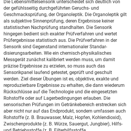
Die Lebensmittelsensorik unterscheidet sich deutlich von
der gefühlsseitig durchgeführten Geruchs- und
Geschmacksprüfung, der Organoleptik. Die Organoleptik gilt
als subjektive Sinnenprüfung, deren Ergebnisse keiner
statistischen Nachprüfung standhalten. Die Sensorik
hingegen bedient sich exakter Prüfverfahren und wertet
Prüfergebnisse statistisch aus. Die Prüfverfahren in der
Sensorik sind Gegenstand internationaler Standar­
disierungsarbeiten. Wie ein chemisch-physikalisches
Messgerät zunächst kalibriert werden muss, um damit
präzise Ergebnisse zu erzielen, so muss auch das
Sensorikpanel laufend getestet, geprüft und geschult
werden. Ziel dieser Übungen ist es, objektive, exakte und
reproduzierbare Ergebnisse zu erhalten, die dann wiederum
Rückschlüsse auf die Technologie und die eingesetzten
Rohstoffe oder auf Lagerbedingungen erlauben. Die
sensorischen Prüfungen im Getränkebereich erstrecken sich
aber nicht nur auf das Endprodukt, sondern umfassen auch
Rohstoffe (z. B. Brauwasser, Malz, Hopfen, Kohlendioxid),
Zwischenprodukte (z. B. Würze, Sauergut, Jungbier), Hilfs-
und Betriebsstoffe (z. B. Filterhilfsstoffe,