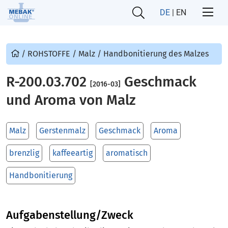
DE
|
EN
/
ROHSTOFFE
/
Malz
/
Handbonitierung des Malzes
R-200.03.702
Geschmack
[2016-03]
und Aroma von Malz
Malz
Gerstenmalz
Geschmack
Aroma
brenzlig
kaffeeartig
aromatisch
Handbonitierung
Aufgabenstellung/Zweck