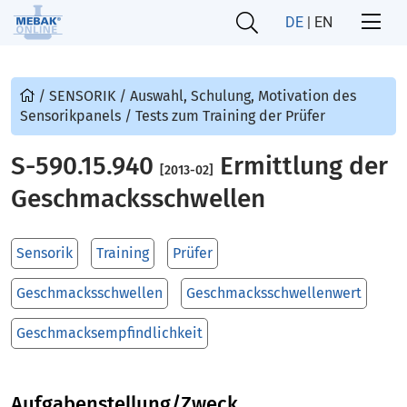
DE
|
EN
/
SENSORIK
/
Auswahl, Schulung, Motivation des
Sensorikpanels
/
Tests zum Training der Prüfer
S-590.15.940
Ermittlung der
[2013-02]
Geschmacksschwellen
Sensorik
Training
Prüfer
Geschmacksschwellen
Geschmacksschwellenwert
Geschmacksempfindlichkeit
Aufgabenstellung/Zweck