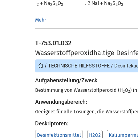
I
+ Na
S
O
→
2 NaI + Na
S
O
2
2
2
3
2
2
3
Mehr
T-753.01.032
Wasserstoffperoxidhaltige Desin
/
TECHNISCHE HILFSSTOFFE
/
Desinfekti
Aufgabenstellung/Zweck
Bestimmung von Wasserstoffperoxid (H
O
) i
2
2
Anwendungsbereich:
Geeignet für alle Lösungen, die Wasserstoffpe
Deskriptoren:
Desinfektionsmittel
H2O2
Kaliumperm