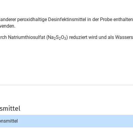
 anderer peroxidhaltige Desinfektinsmittel in der Probe enthalten
enden.
urch Natriumthiosulfat (Na
S
O
) reduziert wird und als Wasser
2
2
3
smittel
onsmittel