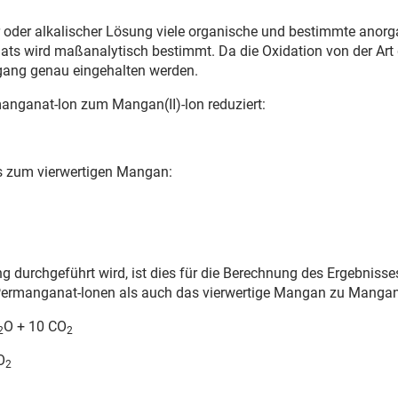
r oder alkalischer Lösung viele organische und bestimmte anorg
 wird maßanalytisch be­stimmt. Da die Oxidation von der Art d
gang genau eingehalten wer­den.
anganat-lon zum Mangan(II)-lon reduziert:
is zum vierwertigen Mangan:
sung durchgeführt wird, ist dies für die Berechnung des Ergebni
ermanganat-lonen als auch das vierwertige Mangan zu Mangan(II
O + 10 CO
2
2
O
2