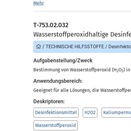
Mehr
T-753.02.032
Wasserstoffperoxidhaltige Desinf
/
TECHNISCHE HILFSSTOFFE
/
Desinfekti
Aufgabenstellung/Zweck
Bestimmung von Wasserstoffperoxid (H
O
) i
2
2
Anwendungsbereich:
Geeignet für alle Lösungen, die Wasserstoffpe
Deskriptoren:
Desinfektionsmittel
H2O2
Kaliumperm
Wasserstoffperoxid