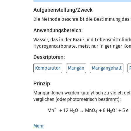
Aufgabenstellung/Zweck
Die Methode beschreibt die Bestimmung des 
Anwendungsbereich:
Wasser, das in der Brau- und Lebensmittelin
Hydrogencarbonate, meist nur in geringer Konz
Deskriptoren:
Komparator
Mangan
Mangangehalt
Prinzip
Mangan-lonen werden katalytisch zu violett gef
verglichen (oder photometrisch bestimmt):
2+
-
+
-
Mn
+ 12 H
O → MnO
+ 8 H
O
+ 5 e
2
4
3
Mehr