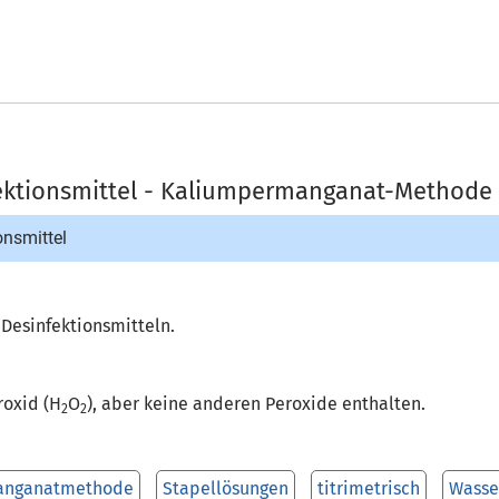
fektionsmittel - Kaliumpermanganat-Methode
onsmittel
n Desinfektionsmitteln.
roxid (H
O
), aber keine anderen Peroxide enthalten.
2
2
anganatmethode
Stapellösungen
titrimetrisch
Wasse