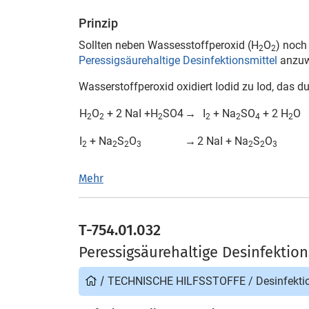
Prinzip
Sollten neben Wassesstoffperoxid (H
O
) noch
2
2
Peressigsäurehaltige Desinfektionsmittel
anzuw
Wasserstoffperoxid oxidiert Iodid zu Iod, das d
H
O
+ 2 NaI +H
SO4
→
I
+ Na
SO
+ 2 H
O
2
2
2
2
2
4
2
I
+ Na
S
O
→
2 NaI + Na
S
O
2
2
2
3
2
2
3
Mehr
T-754.01.032
Peressigsäurehaltige Desinfektion
/
TECHNISCHE HILFSSTOFFE
/
Desinfekti