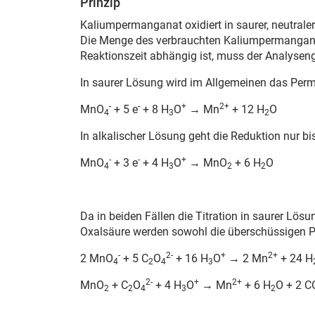
Prinzip
Kaliumpermanganat oxidiert in saurer, neutrale
Die Menge des verbrauchten Kaliumpermanganats
Reaktionszeit abhängig ist, muss der Analysen
In saurer Lösung wird im Allgemeinen das Perm
-
-
+
2+
MnO
+ 5 e
+ 8 H
O
→ Mn
+ 12 H
O
4
3
2
In alkalischer Lösung geht die Reduktion nur b
-
-
+
MnO
+ 3 e
+ 4 H
O
→ MnO
+ 6 H
O
4
3
2
2
Da in beiden Fällen die Titration in saurer Lö
Oxalsäure werden sowohl die überschüssigen P
-
2-
+
2+
2 MnO
+ 5 C
O
+ 16 H
O
→ 2 Mn
+ 24 H
4
2
4
3
2-
+
2+
MnO
+ C
O
+ 4 H
O
→ Mn
+ 6 H
O + 2 C
2
2
4
3
2