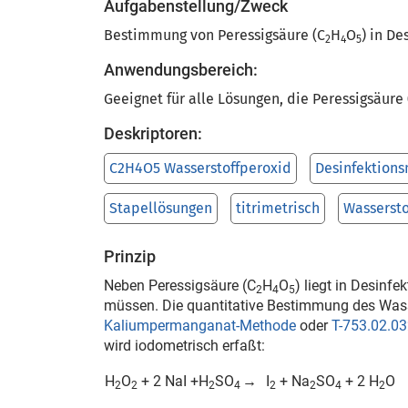
Aufgabenstellung/Zweck
Bestimmung von Peressigsäure (C
H
O
) in De
2
4
5
Anwendungsbereich:
Geeignet für alle Lösungen, die Peressigsäure 
Deskriptoren:
C2H4O5 Wasserstoffperoxid
Desinfektions
Stapellösungen
titrimetrisch
Wassersto
Prinzip
Neben Peressigsäure (C
H
O
) liegt in Desinf
2
4
5
müssen. Die quantitative Bestimmung des Wass
Kaliumpermanganat-Methode
oder
T-753.02.03
wird iodometrisch erfaßt:
H
O
+ 2 NaI +H
SO
→
I
+ Na
SO
+ 2 H
O
2
2
2
4
2
2
4
2