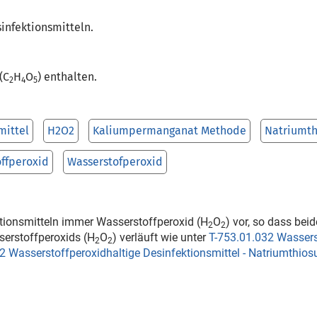
sinfektionsmitteln.
(C
H
O
) enthalten.
2
4
5
mittel
H2O2
Kaliumpermanganat Methode
Natriumth
ffperoxid
Wasserstofperoxid
ektionsmitteln immer Wasserstoffperoxid (H
O
) vor, so dass b
2
2
erstoffperoxids (H
O
) verläuft wie unter
T-753.01.032 Wasserst
2
2
2 Wasserstoffperoxidhaltige Desinfektionsmittel - Natriumthio