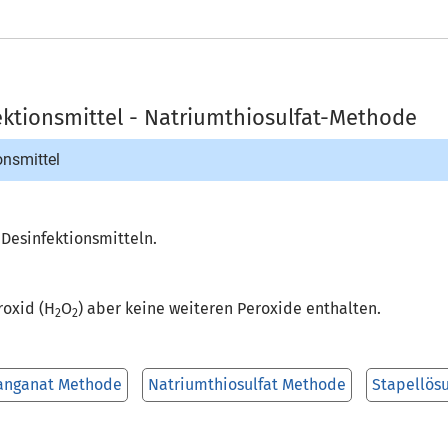
ektionsmittel - Natriumthiosulfat-Methode
onsmittel
n Desinfektionsmitteln.
roxid (H
O
) aber keine weiteren Peroxide enthalten.
2
2
anganat Methode
Natriumthiosulfat Methode
Stapellös