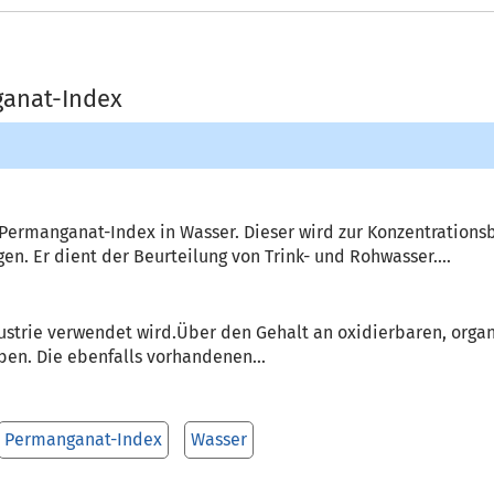
ganat-Index
Permanganat-Index in Wasser. Dieser wird zur Konzentration
n. Er dient der Beurtei­lung von Trink- und Rohwasser....
ustrie verwendet wird.Über den Gehalt an oxidierbaren, orga
en. Die ebenfalls vorhan­denen...
Permanganat-Index
Wasser