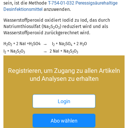
sein, ist die Methode
T-754-01-032 Peressigsäurehaltige
Desinfektionsmittel
anzuwenden.
Wasserstoffperoxid oxidiert Iodid zu Iod, das durch
Natriumthiosulfat (Na
S
O
) reduziert wird und als
2
2
3
Wasserstoffperoxid zurückgerechnet wird.
H
O
+ 2 NaI +H
SO4
→
I
+ Na
SO
+ 2 H
O
2
2
2
2
2
4
2
I
+ Na
S
O
→
2 NaI + Na
S
O
2
2
2
3
2
2
3
Registrieren, um Zugang zu allen Artikeln
und Analysen zu erhalten
Login
Abo wählen