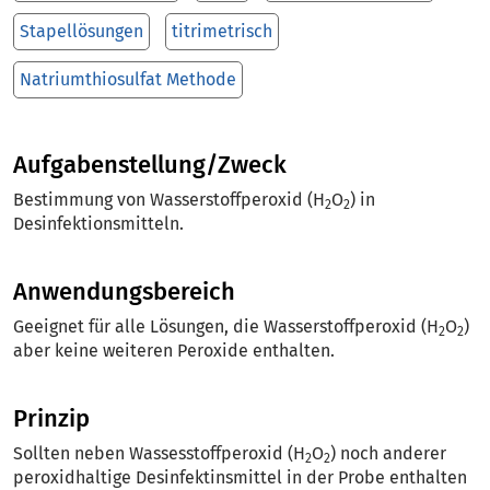
Stapellösungen
titrimetrisch
Natriumthiosulfat Methode
Aufgabenstellung/Zweck
Bestimmung von Wasserstoffperoxid (H
O
) in
2
2
Desinfektionsmitteln.
Anwendungsbereich
Geeignet für alle Lösungen, die Wasserstoffperoxid (H
O
)
2
2
aber keine weiteren Peroxide enthalten.
Prinzip
Sollten neben Wassesstoffperoxid (H
O
) noch anderer
2
2
peroxidhaltige Desinfektinsmittel in der Probe enthalten