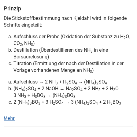
Prinzip
Die Stickstoffbestimmung nach Kjeldahl wird in folgende
Schritte eingeteilt:
Aufschluss der Probe (Oxidation der Substanz zu H
O,
2
CO
, NH
)
2
3
Destillation (Überdestillieren des NH
in eine
3
Borsäurelösung)
Titration (Ermittlung der nach der Destillation in der
Vorlage vorhandenen Menge an NH
)
3
Aufschluss → 2 NH
+ H
SO
→ (NH
)
SO
3
2
4
4
2
4
(NH
)
SO
+ 2 NaOH → Na
SO
+ 2 NH
+ 2 H
O
4
2
4
2
4
3
2
3 NH
+ H
BO
→ (NH
)
BO
3
3
3
4
3
3
2 (NH
)
BO
+ 3 H
SO
→ 3 (NH
)
SO
+ 2 H
BO
4
3
3
2
4
4
2
4
3
3
Mehr