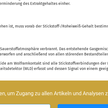
erminderung des Extraktgehaltes einher.
sehen ist, muss vorab der Stickstoff-/Roheiweiß-Gehalt besti
en Sauerstoffatmosphäre verbrannt. Das entstehende Gasgemis
terworfen und anschließend von allen störenden Bestandteilen
de am Wolframkontakt sind alle Stickstoffverbindungen der P
itsdetektor (WLD) erfasst und dessen Signal von einem geeig
ren, um Zugang zu allen Artikeln und Analysen z