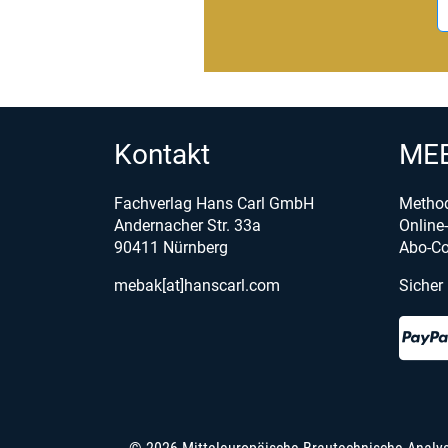
Kontakt
MEB
Fachverlag Hans Carl GmbH
Metho
Andernacher Str. 33a
Onlin
90411 Nürnberg
Abo-Co
mebak[at]hanscarl.com
Sicher