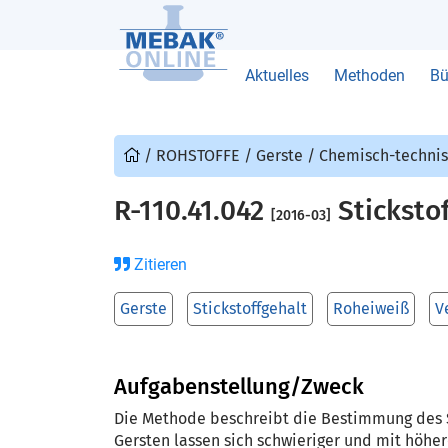
Aktuelles
Methoden
Bü
/
ROHSTOFFE
/
Gerste
/
Chemisch-technis
R-110.41.042
Sticksto
[2016-03]
Zitieren
Gerste
Stickstoffgehalt
Roheiweiß
V
Aufgabenstellung/Zweck
Die Methode beschreibt die Bestimmung des Sti
Gersten lassen sich schwieriger und mit höhe