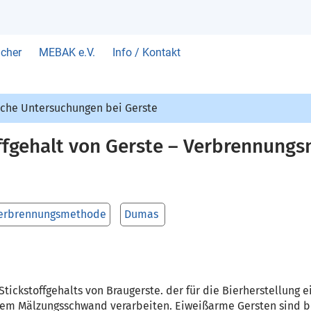
cher
MEBAK e.V.
Info / Kontakt
che Untersuchungen bei Gerste
ffgehalt von Gerste – Verbrennun
erbrennungsmethode
Dumas
ckstoffgehalts von Braugerste. der für die Bierherstellung ei
rem Mälzungsschwand verarbeiten. Eiweißarme Gersten sind be