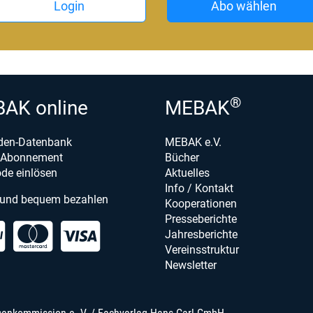
Login
Abo wählen
®
AK online
MEBAK
den-Datenbank
MEBAK e.V.
e-Abonnement
Bücher
de einlösen
Aktuelles
Info / Kontakt
 und bequem bezahlen
Kooperationen
Presseberichte
Jahresberichte
Vereinsstruktur
Newsletter