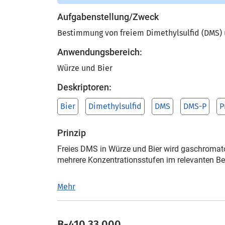
Aufgabenstellung/Zweck
Bestimmung von freiem Dimethylsulfid (DMS) 
Anwendungsbereich:
Würze und Bier
Deskriptoren:
Bier
Dimethylsulfid
DMS
DMS-P
P
Prinzip
Freies DMS in Würze und Bier wird gaschromato
mehrere Konzentrationsstufen im relevanten Be
Mehr
B-410.33.000