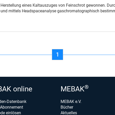
Herstellung eines Kaltauszuges von Feinschrot gewonnen. Dur
 und mittels Headspaceanalyse gaschromatographisch bestimm
1
®
AK online
MEBAK
den-Datenbank
MEBAK e.V.
e-Abonnement
Bücher
de einlösen
Aktuelles