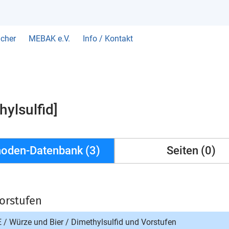
cher
MEBAK e.V.
Info / Kontakt
ylsulfid]
oden-Datenbank (3)
Seiten (0)
Vorstufen
E
/
Würze und Bier
/
Dimethylsulfid und Vorstufen