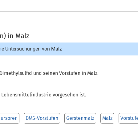
n) in Malz
he Untersuchungen von Malz
imethylsulfid und seinen Vorstufen in Malz.
 Lebensmittelindustrie vorgesehen ist.
ursoren
DMS-Vorstufen
Gerstenmalz
Malz
Vorstuf