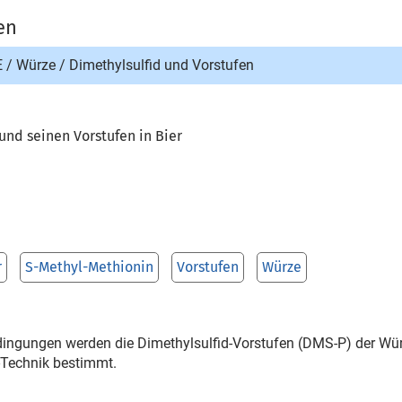
en
E
/
Würze
/
Dimethylsulfid und Vorstufen
nd seinen Vorstufen in Bier
r
S-Methyl-Methionin
Vorstufen
Würze
edingungen werden die Dimethylsulfid-Vorstufen (DMS-P) der Wü
Technik bestimmt.