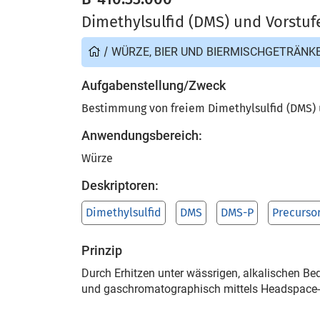
Dimethylsulfid (DMS) und Vorstuf
/
WÜRZE, BIER UND BIERMISCHGETRÄNK
Aufgabenstellung/Zweck
Bestimmung von freiem Dimethylsulfid (DMS) u
Anwendungsbereich:
Würze
Deskriptoren:
Dimethylsulfid
DMS
DMS-P
Precurso
Prinzip
Durch Erhitzen unter wässrigen, alkalischen B
und gaschromatographisch mittels Headspace-