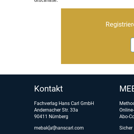
Glucanase.
Registrie
Kontakt
MEB
Fachverlag Hans Carl GmbH
Metho
Andernacher Str. 33a
Onlin
90411 Nürnberg
Abo-Co
mebak[at]hanscarl.com
Sicher