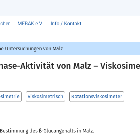
cher
MEBAK e.V.
Info / Kontakt
he Untersuchungen von Malz
ase-Aktivität von Malz – Viskosim
osimetrie
viskosimetrisch
Rotationsviskosimeter
 Bestimmung des ß-Glucangehalts in Malz.