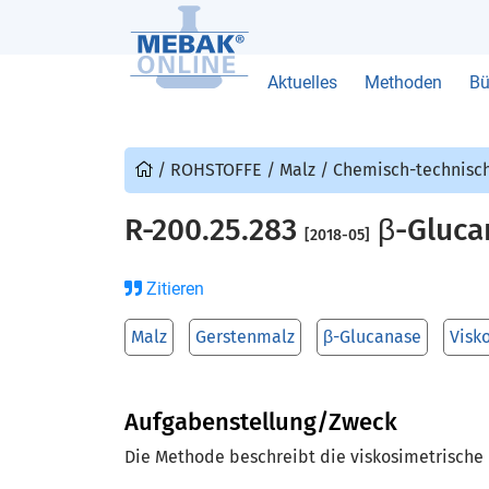
Aktuelles
Methoden
Bü
/
ROHSTOFFE
/
Malz
/
Chemisch-technisc
R-200.25.283
β-Glucan
[2018-05]
Zitieren
Malz
Gerstenmalz
β-Glucanase
Visk
Aufgabenstellung/Zweck
Die Methode beschreibt die viskosimetrische