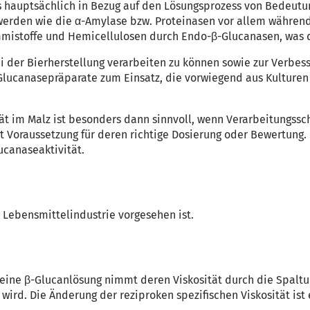
hauptsächlich in Bezug auf den Lösungsprozess von Bedeutun
den wie die α-Amylase bzw. Pro­teinasen vor allem während 
mmistoffe und Hemicellulosen durch Endo-β-Glucanasen, was d
 der Bierherstellung verarbeiten zu können sowie zur Verbesse
Glucanasepräparate zum Einsatz, die vorwiegend aus Kulture
 im Malz ist besonders dann sinnvoll, wenn Verarbeitungsschw
t Voraussetzung für deren richtige Dosierung oder Bewertung. I
canaseaktivität.
 Lebensmittelindustrie vorgesehen ist.
eine β-Glucanlösung nimmt deren Viskosität durch die Spaltu
ird. Die Änderung der reziproken spezifischen Viskosität ist 