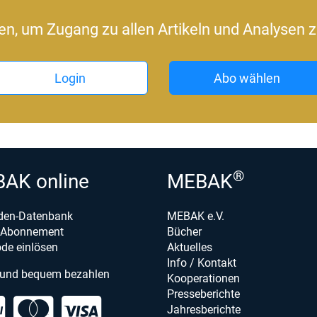
ren, um Zugang zu allen Artikeln und Analysen z
Login
Abo wählen
®
AK online
MEBAK
den-Datenbank
MEBAK e.V.
e-Abonnement
Bücher
de einlösen
Aktuelles
Info / Kontakt
 und bequem bezahlen
Kooperationen
Presseberichte
Jahresberichte