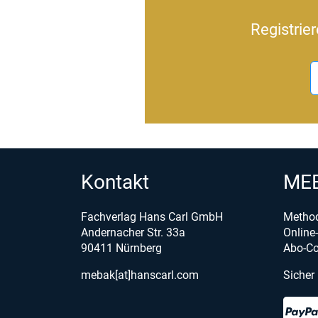
Registrie
Kontakt
MEB
Fachverlag Hans Carl GmbH
Metho
Andernacher Str. 33a
Onlin
90411 Nürnberg
Abo-Co
mebak[at]hanscarl.com
Sicher