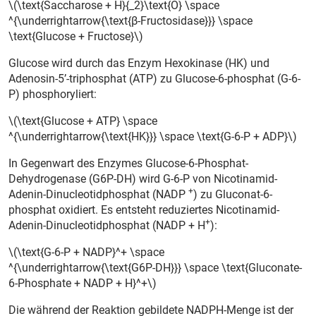
\(\text{Saccharose + H}{_2}\text{O} \space
^{\underrightarrow{\text{β-Fructosidase}}} \space
\text{Glucose + Fructose}\)
Glucose wird durch das Enzym Hexokinase (HK) und
Adenosin-5’-triphosphat (ATP) zu Glucose-6-phosphat (G-6-
P) phosphoryliert:
\(\text{Glucose + ATP} \space
^{\underrightarrow{\text{HK}}} \space \text{G-6-P + ADP}\)
In Gegenwart des Enzymes Glucose-6-Phosphat-
Dehydrogenase (G6P-DH) wird G-6-P von Nicotinamid-
+
Adenin-Dinucleotidphosphat (NADP
) zu Gluconat-6-
phosphat oxidiert. Es entsteht reduziertes Nicotinamid-
+
Adenin-Dinucleotidphosphat (NADP
+
H
):
\(\text{G-6-P + NADP}^+ \space
^{\underrightarrow{\text{G6P-DH}}} \space \text{Gluconate-
6-Phosphate + NADP + H}^+\)
Die während der Reaktion gebildete NADPH-Menge ist der