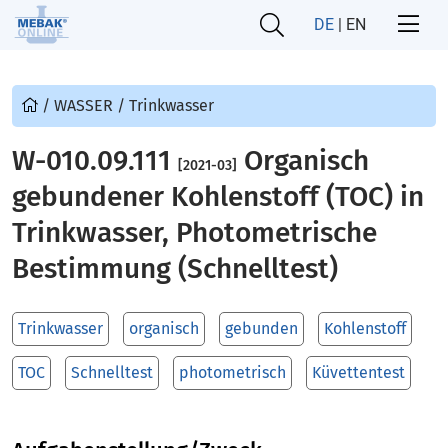
DE
|
EN
/
WASSER
/
Trinkwasser
W-010.09.111
Organisch
[2021-03]
gebundener Kohlenstoff (TOC) in
Trinkwasser, Photometrische
Bestimmung (Schnelltest)
Trinkwasser
organisch
gebunden
Kohlenstoff
TOC
Schnelltest
photometrisch
Küvettentest