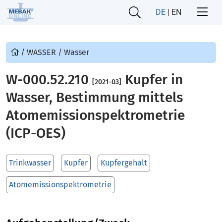
DE
|
EN
/
WASSER
/
Wasser
W-000.52.210
Kupfer in
[2021-03]
Wasser, Bestimmung mittels
Atomemissionspektrometrie
(ICP-OES)
Trinkwasser
Kupfer
Kupfergehalt
Atomemissionspektrometrie