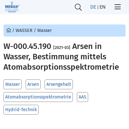
DE
|
EN
/
WASSER
/
Wasser
W-000.45.190
Arsen in
[2021-03]
Wasser, Bestimmung mittels
Atomabsorptionsspektrometrie
Wasser
Arsen
Arsengehalt
Atomabsorptionsspektrometrie
AAS
Hydrid-Technik