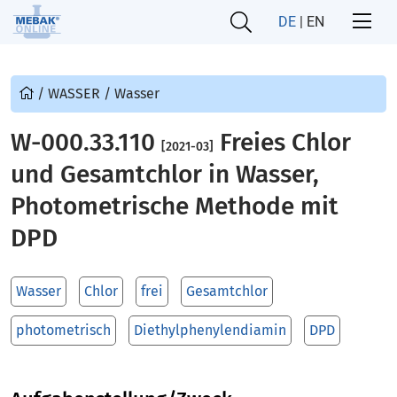
DE
|
EN
/
WASSER
/
Wasser
W-000.33.110
Freies Chlor
[2021-03]
und Gesamtchlor in Wasser,
Photometrische Methode mit
DPD
Wasser
Chlor
frei
Gesamtchlor
photometrisch
Diethylphenylendiamin
DPD