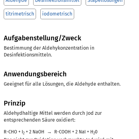
Aldehyde
Desinfektionsmittel
Stapellösungen
titrimetrisch
iodometrisch
Aufgabenstellung/Zweck
Bestimmung der Aldehykonzentration in
Desinfektionsmitteln.
Anwendungsbereich
Geeignet für alle Lösungen, die Aldehyde enthalten.
Prinzip
Aldehydhaltige Mittel werden durch Jod zur
entsprechenden Säure oxidiert:
R-CHO + I
+ 2 NaOH
→
R-COOH + 2 NaI + H
0
2
2