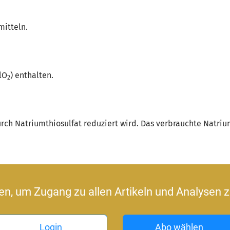
mitteln.
lO
) enthalten.
2
urch Natriumthiosulfat reduziert wird. Das verbrauchte Natrium
ren, um Zugang zu allen Artikeln und Analysen z
Login
Abo wählen