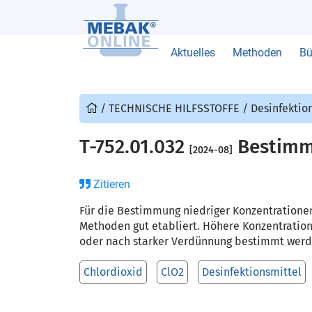
Aktuelles
Methoden
Bü
/
TECHNISCHE HILFSSTOFFE
/
Desinfektio
T-752.01.032
Bestimmu
[2024-08]
Zitieren
Für die Bestimmung niedriger Konzentrationen 
Methoden gut etabliert. Höhere Konzentratio
oder nach starker Verdünnung bestimmt werd
Chlordioxid
ClO2
Desinfektionsmittel