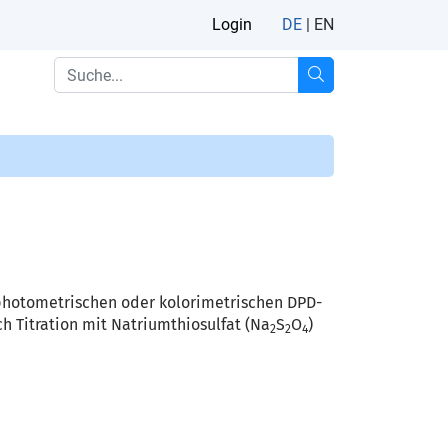
Login
DE
|
EN
 photometrischen oder kolorimetrischen DPD-
h Titration mit Natriumthiosulfat (Na
S
O
)
2
2
4