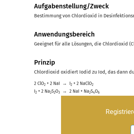
Aufgabenstellung/Zweck
Bestimmung von Chlordioxid in Desinfektions
Anwendungsbereich
Geeignet für alle Lösungen, die Chlordioxid (C
Prinzip
Chlordioxid oxidiert Iodid zu Iod, das dann d
2 ClO
+ 2 NaI
→
I
+ 2 NaClO
2
2
2
I
+ 2 Na
S
O
→
2 NaI + Na
S
O
2
2
2
3
2
4
6
Registrie