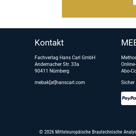
Kontakt
MEB
Fachverlag Hans Carl GmbH
Metho
Andernacher Str. 33a
Onlin
90411 Nürnberg
Abo-Co
mebak[at]hanscarl.com
Sicher
© 2026 Mitteleuropäische Brautechnische Analy