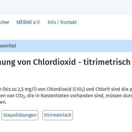
cher
MEBAK e.V.
Info / Kontakt
nsmittel
ng von Chlordioxid - titrimetrisch
(bis zu 2,5 mg/l) von Chlordioxid (CIO
) und Chlorit sind die
2
nen von ClO
, die in Konzentraten vorhanden sind, müssen durc
2
en.
Stapellösungen
titrimetrisch