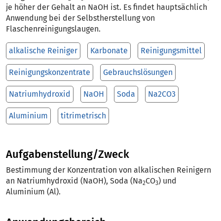
je höher der Gehalt an NaOH ist. Es findet hauptsächlich
Anwendung bei der Selbstherstellung von
Flaschenreinigungslaugen.
alkalische Reiniger
Karbonate
Reinigungsmittel
Reinigungskonzentrate
Gebrauchslösungen
Natriumhydroxid
NaOH
Soda
Na2CO3
Aluminium
titrimetrisch
Aufgabenstellung/Zweck
Bestimmung der Konzentration von alkalischen Reinigern
an Natriumhydroxid (NaOH), Soda (Na
CO
) und
2
3
Aluminium (Al).