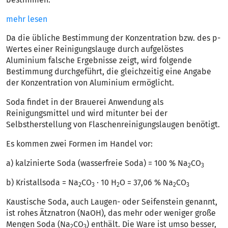
mehr lesen
Da die übliche Bestimmung der Konzentration bzw. des p-
Wertes einer Reinigungslauge durch aufgelöstes
Aluminium falsche Ergebnisse zeigt, wird folgende
Bestimmung durchgeführt, die gleichzeitig eine Angabe
der Konzentration von Aluminium ermöglicht.
Soda findet in der Brauerei Anwendung als
Reinigungsmittel und wird mitunter bei der
Selbstherstellung von Flaschenreinigungslaugen benötigt.
Es kommen zwei Formen im Handel vor:
a) kalzinierte Soda (wasserfreie Soda) = 100 % Na
CO
2
3
b) Kristallsoda = Na
CO
· 10 H
O = 37,06 % Na
CO
2
3
2
2
3
Kaustische Soda, auch Laugen- oder Seifenstein genannt,
ist rohes Ätznatron (NaOH), das mehr oder weniger große
Mengen Soda (Na
CO
) enthält. Die Ware ist umso besser,
2
3