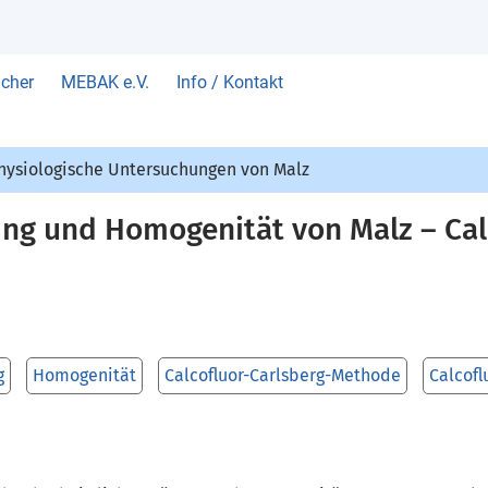
cher
MEBAK e.V.
Info / Kontakt
ysiologische Untersuchungen von Malz
ng und Homogenität von Malz – Cal
g
Homogenität
Calcofluor-Carlsberg-Methode
Calcofl