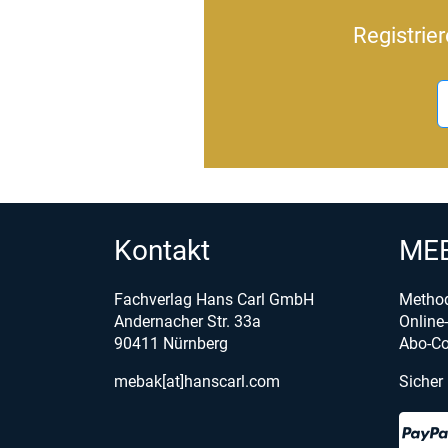
Registrie
Kontakt
MEB
Fachverlag Hans Carl GmbH
Metho
Andernacher Str. 33a
Onlin
90411 Nürnberg
Abo-Co
mebak[at]hanscarl.com
Sicher