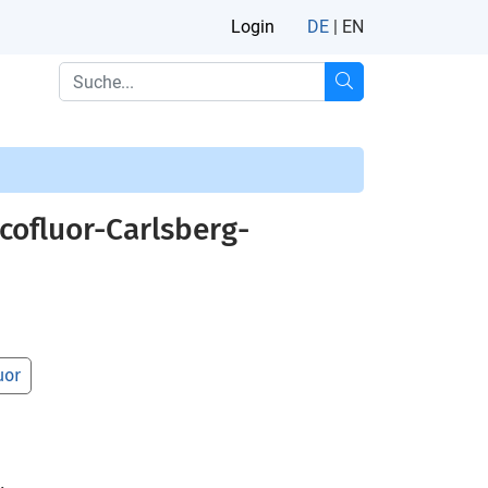
Login
DE
|
EN
cofluor-Carlsberg-
uor