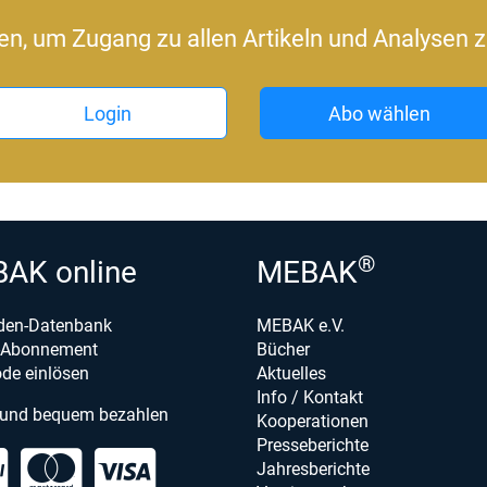
ren, um Zugang zu allen Artikeln und Analysen z
Login
Abo wählen
®
AK online
MEBAK
den-Datenbank
MEBAK e.V.
e-Abonnement
Bücher
de einlösen
Aktuelles
Info / Kontakt
 und bequem bezahlen
Kooperationen
Presseberichte
Jahresberichte