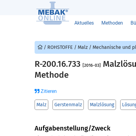
Aktuelles
Methoden
Bü
/
ROHSTOFFE
/
Malz
/
Mechanische und ph
R-200.16.733
Malzlösu
[2016-03]
Methode
Zitieren
Malz
Gerstenmalz
Malzlösung
Lösun
Aufgabenstellung/Zweck