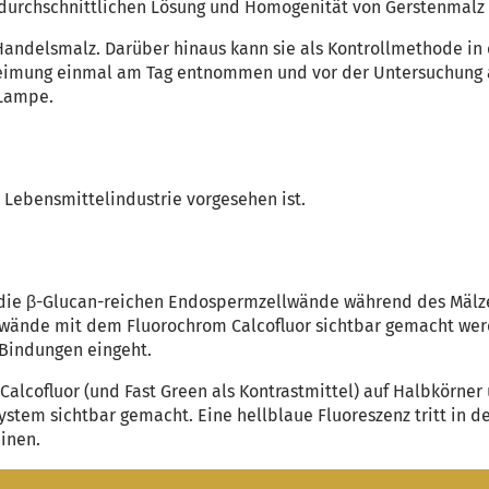
durchschnittlichen Lösung und Homogenität von Gerstenmalz 
n Handelsmalz. Darüber hinaus kann sie als Kontrollmethode i
imung einmal am Tag entnommen und vor der Untersuchung a
-Lampe.
 Lebensmittelindustrie vorgesehen ist.
 die β-Glucan-reichen Endospermzellwände während des Mälze
llwände mit dem Fluorochrom Calcofluor sichtbar gemacht we
 Bindungen eingeht.
 Calcofluor (und Fast Green als Kontrastmittel) auf Halbkörne
ystem sichtbar gemacht. Eine hellblaue Fluoreszenz tritt in 
inen.