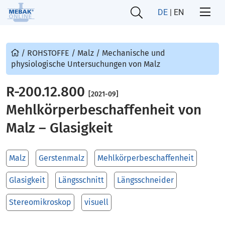
DE
|
EN
/
ROHSTOFFE
/
Malz
/
Mechanische und
physiologische Untersuchungen von Malz
R-200.12.800
[2021-09]
Mehlkörperbeschaffenheit von
Malz – Glasigkeit
Malz
Gerstenmalz
Mehlkörperbeschaffenheit
Glasigkeit
Längsschnitt
Längsschneider
Stereomikroskop
visuell