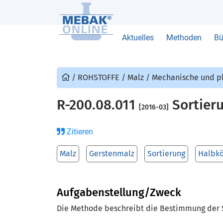
Aktuelles
Methoden
Bü
/
ROHSTOFFE
/
Malz
/
Mechanische und ph
R-200.08.011
Sortier
[2016-03]
Zitieren
Malz
Gerstenmalz
Sortierung
Halbkö
Aufgabenstellung/Zweck
Die Methode beschreibt die Bestimmung der So