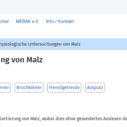
cher
MEBAK e.V.
Info / Kontakt
ysiologische Untersuchungen von Malz
ung von Malz
rner
Bruchkörner
Fremdgetreide
Ausputz
rtierung von Malz, wobei dies ohne gesondertes Ausle­sen de