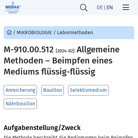
DE
|
EN
/
MIKROBIOLOGIE
/
Labormethoden
M-910.00.512
Allgemeine
[2024-02]
Methoden – Beimpfen eines
Mediums flüssig-flüssig
Anreicherung
Bouillon
Selektivmedium
Nährbouillon
Aufgabenstellung/Zweck
Die Methode beschreibt die Bedingungen beim Beimpfen