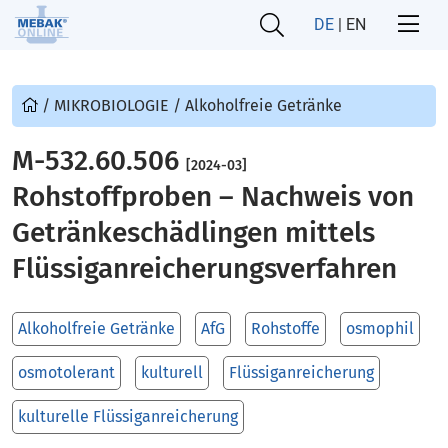
DE
|
EN
/
MIKROBIOLOGIE
/
Alkoholfreie Getränke
M-532.60.506
[2024-03]
Rohstoffproben – Nachweis von
Getränkeschädlingen mittels
Flüssiganreicherungsverfahren
Alkoholfreie Getränke
AfG
Rohstoffe
osmophil
osmotolerant
kulturell
Flüssiganreicherung
kulturelle Flüssiganreicherung