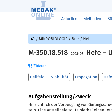
Aktuelles
Methoden
Bü
/
MIKROBIOLOGIE
/
Bier
/
Hefe
M-350.18.518
Hefe – U
[2023-07]
Zitieren
Hellfeld
Viabilität
Propagation
Hef
Aufgabenstellung/Zweck
Hinsichtlich der Vorbeugung von Gärungsschwi
sein. Eine Anstellhefe sollte hierbei einen To