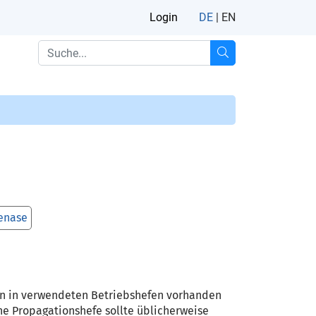
Login
DE
|
EN
enase
fen in verwendeten Betriebshefen vorhanden
che Propagationshefe sollte üblicherweise