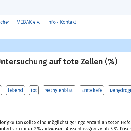
cher
MEBAK e.V.
Info / Kontakt
ntersuchung auf tote Zellen (%)
e
lebend
tot
Methylenblau
Erntehefe
Dehydrog
erigkeiten sollte eine möglichst geringe Anzahl an toten He
tanteil von unter 2 % aufweisen, Ausschlussgrenze ab 5 %. Fris