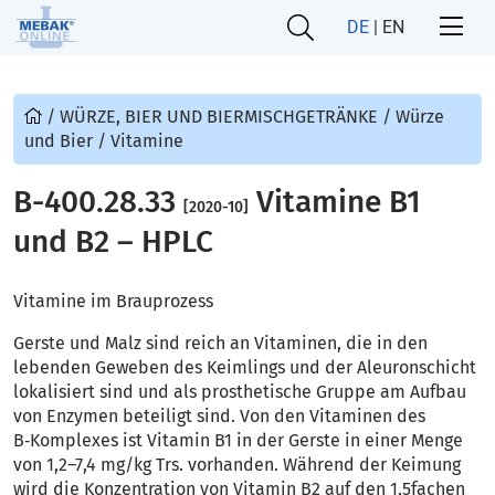
DE
|
EN
/
WÜRZE, BIER UND BIERMISCHGETRÄNKE
/
Würze
und Bier
/
Vitamine
B-400.28.33
Vitamine B1
[2020-10]
und B2 – HPLC
Vitamine im Brauprozess
Gerste und Malz sind reich an Vitaminen, die in den
lebenden Geweben des Keimlings und der Aleuronschicht
lokalisiert sind und als prosthetische Gruppe am Aufbau
von Enzymen beteiligt sind. Von den Vitaminen des
B‑Komplexes ist Vitamin B1 in der Gerste in einer Menge
von 1,2–7,4 mg/kg Trs. vorhanden. Während der Keimung
wird die Konzentration von Vitamin B2 auf den 1,5fachen