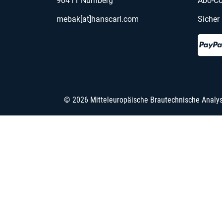
90411 Nürnberg
Abo-Co
mebak[at]hanscarl.com
Sicher
© 2026 Mitteleuropäische Brautechnische Analy