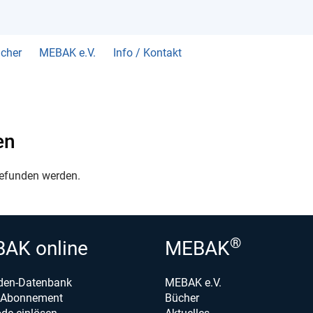
cher
MEBAK e.V.
Info / Kontakt
en
gefunden werden.
®
AK online
MEBAK
den-Datenbank
MEBAK e.V.
e-Abonnement
Bücher