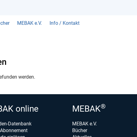
cher
MEBAK e.V.
Info / Kontakt
en
gefunden werden.
®
AK online
MEBAK
den-Datenbank
MEBAK e.V.
e-Abonnement
Bücher