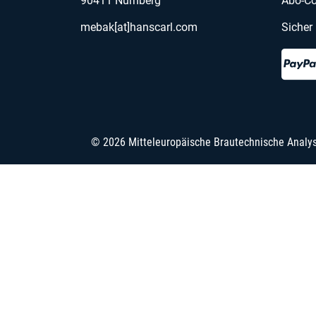
90411 Nürnberg
Abo-Co
mebak[at]hanscarl.com
Sicher
© 2026 Mitteleuropäische Brautechnische Analy