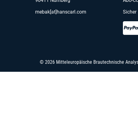
90411 Nürnberg
Abo-Co
mebak[at]hanscarl.com
Sicher
© 2026 Mitteleuropäische Brautechnische Analy