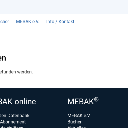
cher
MEBAK e.V.
Info / Kontakt
en
gefunden werden.
®
AK online
MEBAK
den-Datenbank
MEBAK e.V.
e-Abonnement
Bücher