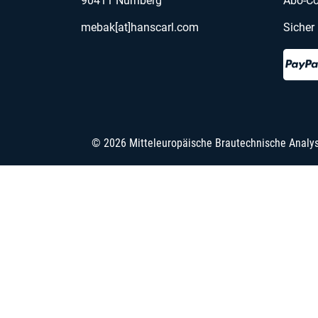
90411 Nürnberg
Abo-Co
mebak[at]hanscarl.com
Sicher
© 2026 Mitteleuropäische Brautechnische Analy