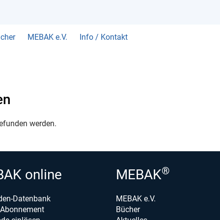
cher
MEBAK e.V.
Info / Kontakt
en
gefunden werden.
®
AK online
MEBAK
den-Datenbank
MEBAK e.V.
e-Abonnement
Bücher