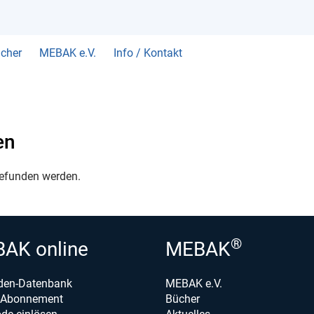
cher
MEBAK e.V.
Info / Kontakt
en
gefunden werden.
®
AK online
MEBAK
den-Datenbank
MEBAK e.V.
e-Abonnement
Bücher