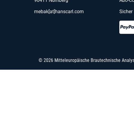
90411 Nürnberg
Abo-Co
mebak[at]hanscarl.com
Sicher
© 2026 Mitteleuropäische Brautechnische Analy