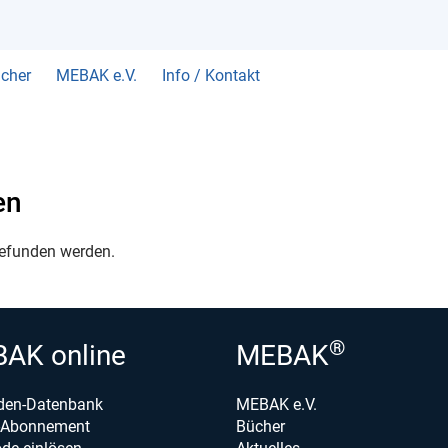
cher
MEBAK e.V.
Info / Kontakt
en
gefunden werden.
®
AK online
MEBAK
den-Datenbank
MEBAK e.V.
e-Abonnement
Bücher