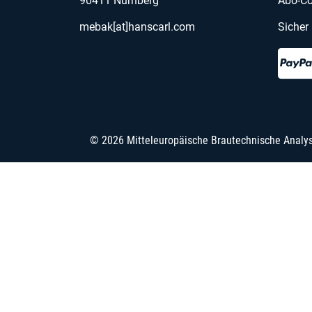
90411 Nürnberg
Abo-Co
mebak[at]hanscarl.com
Sicher
© 2026 Mitteleuropäische Brautechnische Analy