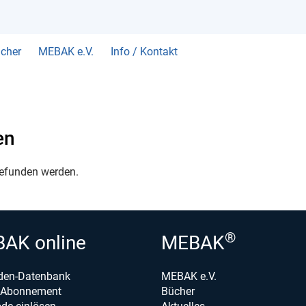
cher
MEBAK e.V.
Info / Kontakt
en
gefunden werden.
®
AK online
MEBAK
den-Datenbank
MEBAK e.V.
e-Abonnement
Bücher