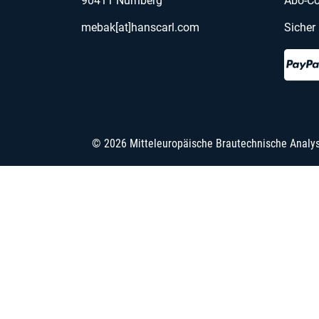
90411 Nürnberg
Abo-Co
mebak[at]hanscarl.com
Sicher
© 2026 Mitteleuropäische Brautechnische Analy