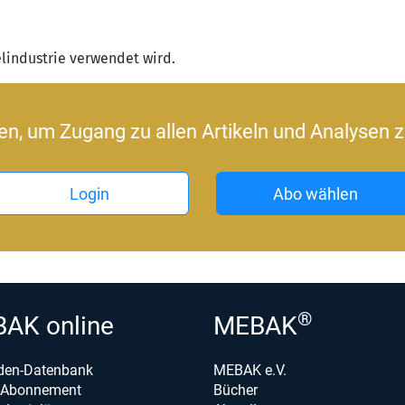
elindustrie verwendet wird.
ren, um Zugang zu allen Artikeln und Analysen z
Login
Abo wählen
®
AK online
MEBAK
den-Datenbank
MEBAK e.V.
e-Abonnement
Bücher