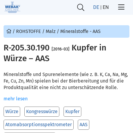
DE
|
EN
/
ROHSTOFFE
/
Malz
/
Mineralstoffe - AAS
R-205.30.190
Kupfer in
[2016-03]
Würze – AAS
Mineralstoffe und Spurenelemente (wie z. B. K, Ca, Na, Mg,
Fe, Cu, Zn, Mn) spielen bei der Bierbereitung und für die
Produktqualität eine nicht zu unterschätzende Rolle.
mehr lesen
Würze
Kongresswürze
Kupfer
Atomabsorptionsspektrometer
AAS