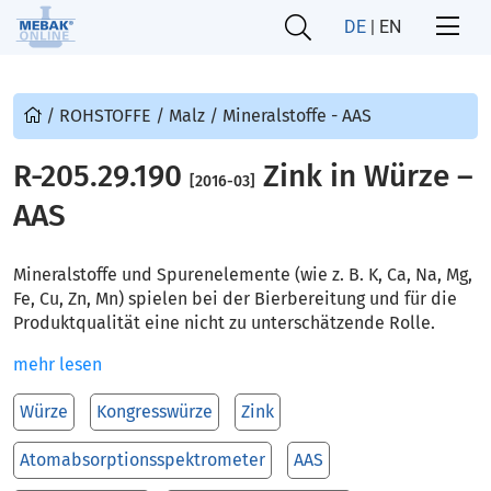
DE
|
EN
/
ROHSTOFFE
/
Malz
/
Mineralstoffe - AAS
R-205.29.190
Zink in Würze –
[2016-03]
AAS
Mineralstoffe und Spurenelemente (wie z. B. K, Ca, Na, Mg,
Fe, Cu, Zn, Mn) spielen bei der Bierbereitung und für die
Produktqualität eine nicht zu unterschätzende Rolle.
mehr lesen
Würze
Kongresswürze
Zink
Atomabsorptionsspektrometer
AAS