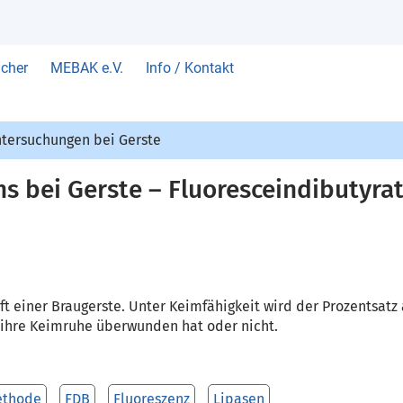
cher
MEBAK e.V.
Info / Kontakt
ntersuchungen bei Gerste
 bei Gerste – Fluoresceindibutyr
aft einer Braugerste. Unter Keimfähigkeit wird der Prozentsatz
 ihre Keimruhe überwunden hat oder nicht.
ethode
FDB
Fluoreszenz
Lipasen