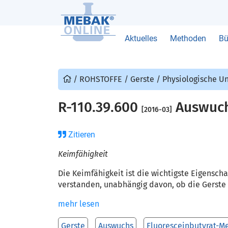
Aktuelles
Methoden
Bü
/
ROHSTOFFE
/
Gerste
/
Physiologische U
R-110.39.600
Auswuchs
[2016-03]
Zitieren
Keimfähigkeit
Die Keimfähigkeit ist die wichtigste Eigensch
verstanden, unabhängig davon, ob die Gerste
mehr lesen
Gerste
Auswuchs
Fluoresceinbutyrat-M