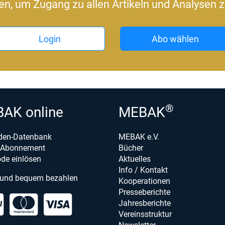
ren, um Zugang zu allen Artikeln und Analysen z
Login
Abo wählen
®
AK online
MEBAK
den-Datenbank
MEBAK e.V.
e-Abonnement
Bücher
de einlösen
Aktuelles
Info / Kontakt
 und bequem bezahlen
Kooperationen
Presseberichte
Jahresberichte
Vereinsstruktur