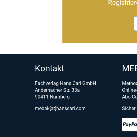
Registrie
Kontakt
MEB
Fachverlag Hans Carl GmbH
Metho
Andernacher Str. 33a
Onlin
90411 Nürnberg
Abo-Co
mebak[at]hanscarl.com
Sicher