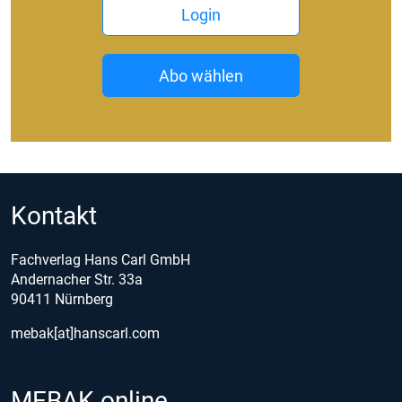
Login
Abo wählen
Kontakt
Fachverlag Hans Carl GmbH
Andernacher Str. 33a
90411 Nürnberg
mebak[at]hanscarl.com
MEBAK online