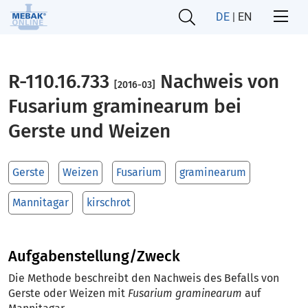
DE
|
EN
R-110.16.733
Nachweis von
[2016-03]
Fusarium graminearum bei
Gerste und Weizen
Gerste
Weizen
Fusarium
graminearum
Mannitagar
kirschrot
Aufgabenstellung/Zweck
Die Methode beschreibt den Nachweis des Befalls von
Gerste oder Weizen mit
Fusarium graminearum
auf