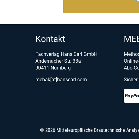
Kontakt
MEB
Fachverlag Hans Carl GmbH
Metho
Andernacher Str. 33a
Onlin
90411 Nürnberg
Abo-Co
mebak[at]hanscarl.com
Sicher
© 2026 Mitteleuropäische Brautechnische Analy