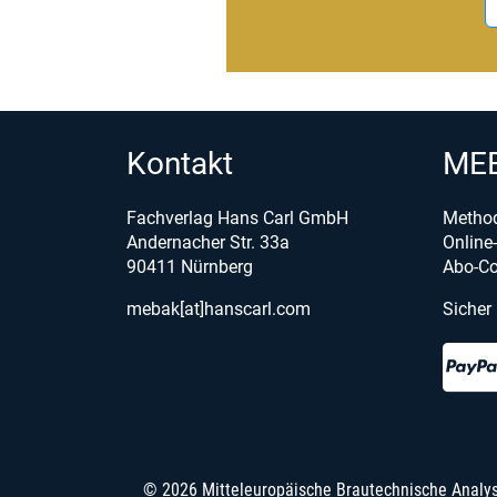
Kontakt
MEB
Fachverlag Hans Carl GmbH
Metho
Andernacher Str. 33a
Onlin
90411 Nürnberg
Abo-Co
mebak[at]hanscarl.com
Sicher
© 2026 Mitteleuropäische Brautechnische Analy