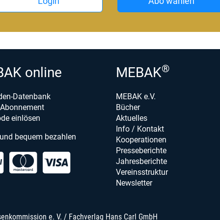
Login
Abo wählen
®
AK online
MEBAK
den-Datenbank
MEBAK e.V.
e-Abonnement
Bücher
de einlösen
Aktuelles
Info / Kontakt
 und bequem bezahlen
Kooperationen
Presseberichte
Jahresberichte
Vereinsstruktur
Newsletter
senkommission e. V. / Fachverlag Hans Carl GmbH