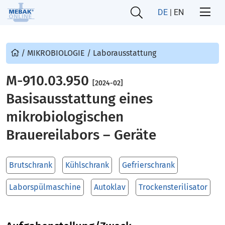
DE
|
EN
/
MIKROBIOLOGIE
/
Laborausstattung
M-910.03.950
[2024-02]
Basisausstattung eines
mikrobiologischen
Brauereilabors – Geräte
Brutschrank
Kühlschrank
Gefrierschrank
Laborspülmaschine
Autoklav
Trockensterilisator