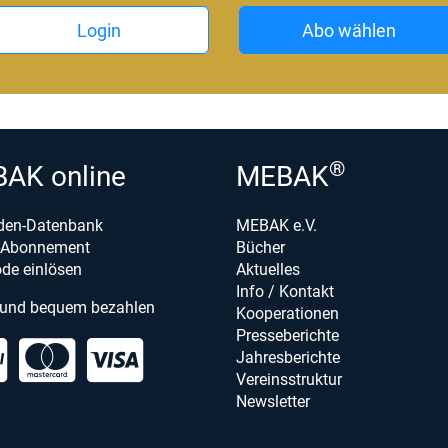
Login
Abo wählen
®
AK online
MEBAK
den-Datenbank
MEBAK e.V.
e-Abonnement
Bücher
de einlösen
Aktuelles
Info / Kontakt
 und bequem bezahlen
Kooperationen
Presseberichte
Jahresberichte
Vereinsstruktur
Newsletter