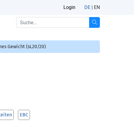
Login
DE
|
EN
es Gewicht (sL20/20)
keiten
EBC