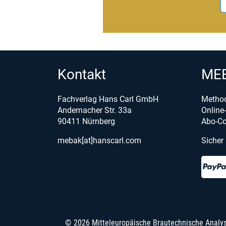
Kontakt
MEB
Fachverlag Hans Carl GmbH
Metho
Andernacher Str. 33a
Onlin
90411 Nürnberg
Abo-Co
mebak[at]hanscarl.com
Sicher
© 2026 Mitteleuropäische Brautechnische Analy