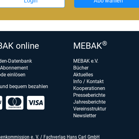
Login
Abo wählen
®
AK online
MEBAK
den-Datenbank
MEBAK e.V.
e-Abonnement
Bücher
de einlösen
Aktuelles
Info / Kontakt
 und bequem bezahlen
Kooperationen
Presseberichte
Jahresberichte
Vereinsstruktur
Newsletter
senkommission e. V. / Fachverlag Hans Carl GmbH