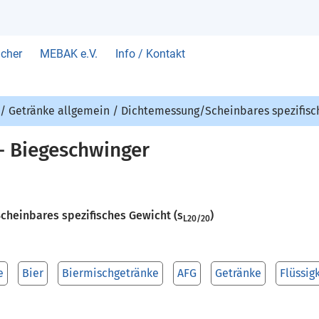
cher
MEBAK e.V.
Info / Kontakt
/
Getränke allgemein
/
Dichtemessung/Scheinbares spezifisch
– Biegeschwinger
 Scheinbares spezifisches Gewicht (s
)
L20/20
e
Bier
Biermischgetränke
AFG
Getränke
Flüssig