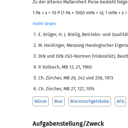
Zu der älteren Maßeinheit Poise besteht folg
1 Pa × s = 10 P (1 Pa × 1000 mPa × s); 1 mPa × s =
mehr lesen
E. Krüger, H. J. Bielig, Betriebs- und Quali
M. Heidinger, Messung rheologischer Eigens
DIN und DIN-ISO-Normen (Viskosität), Beut
P. Kolbach, MB
13
, 21, 1960
Ch. Zürcher, MB
26
, 242 und 258, 1973
Ch. Zürcher, MB
27
, 127, 1974
Würze
Bier
Biermischgetränke
AFG
Aufgabenstellung/Zweck