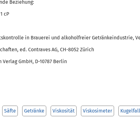
ende Beziehung:
 1 cP
tätskontrolle in Brauerei und alkoholfreier Getränkeindustrie, 
chaften, ed. Contraves AG, CH-8052 Zürich
h Verlag GmbH, D-10787 Berlin
Säfte
Getränke
Viskosität
Viskosimeter
Kugelfal