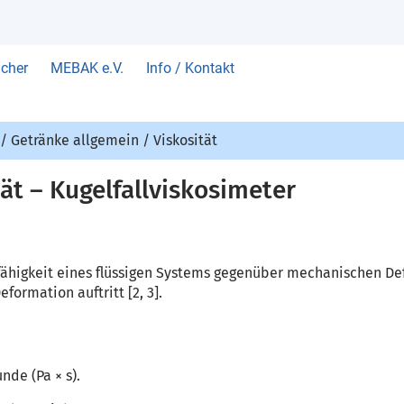
cher
MEBAK e.V.
Info / Kontakt
/
Getränke allgemein
/
Viskosität
ät – Kugelfallviskosimeter
sfähigkeit eines flüssigen Systems gegenüber mechanischen Defo
formation auftritt [2, 3].
nde (Pa × s).