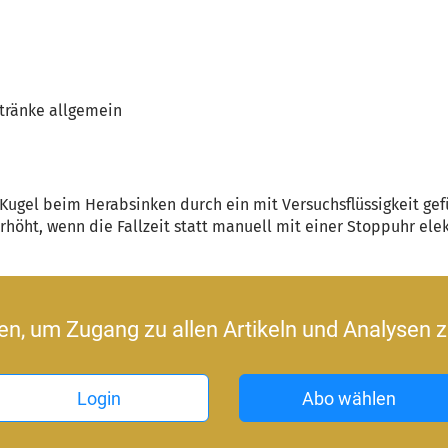
etränke allgemein
 Kugel beim Herabsinken durch ein mit Versuchsflüssigkeit ge
rhöht, wenn die Fallzeit statt manuell mit einer Stoppuhr ele
ren, um Zugang zu allen Artikeln und Analysen z
Login
Abo wählen