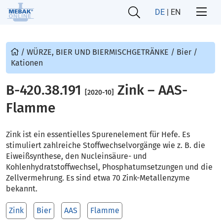
DE
|
EN
/
WÜRZE, BIER UND BIERMISCHGETRÄNKE
/
Bier
/
Kationen
B-420.38.191
Zink – AAS-
[2020-10]
Flamme
Zink ist ein essentielles Spurenelement für Hefe. Es
stimuliert zahlreiche Stoffwechselvorgänge wie z. B. die
Eiweißsynthese, den Nucleinsäure- und
Kohlenhydratstoffwechsel, Phosphatumsetzungen und die
Zellvermehrung. Es sind etwa 70 Zink-Metallenzyme
bekannt.
Zink
Bier
AAS
Flamme