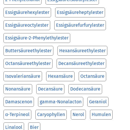
Essigsäurehexylester
Essigsäureheptylester
Essigsäureoctylester
Essigsäurefurfurylester
Essigsäure-2-Phenylethylester
Buttersäureethylester
Hexansäureethylester
Octansäureethylester
Decansäureethylester
Isovaleriansäure
Hexansäure
Octansäure
Nonansäure
Decansäure
Dodecansäure
Damascenon
gamma-Nonalacton
Geraniol
α-Terpineol
Caryophyllen
Nerol
Humulen
Linalool
Bier