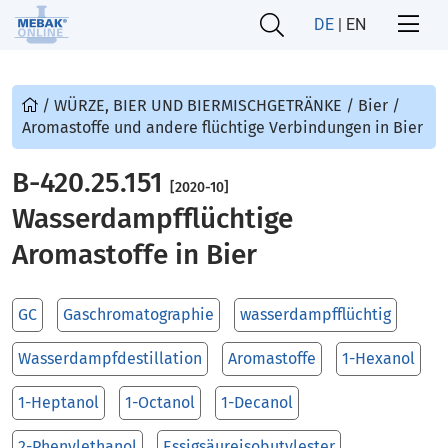
DE
|
EN
/
WÜRZE, BIER UND BIERMISCHGETRÄNKE
/
Bier
/
Aromastoffe und andere flüchtige Verbindungen in Bier
B-420.25.151
[2020-10]
Wasserdampfflüchtige
Aromastoffe in Bier
GC
Gaschromatographie
wasserdampfflüchtig
Wasserdampfdestillation
Aromastoffe
1-Hexanol
1-Heptanol
1-Octanol
1-Decanol
2-Phenylethanol
Essigsäureisobutylester