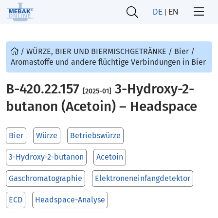
DE
|
EN
/
WÜRZE, BIER UND BIERMISCHGETRÄNKE
/
Bier
/
Aromastoffe und andere flüchtige Verbindungen in Bier
B-420.22.157
3-Hydroxy-2-
[2025-01]
butanon (Acetoin) – Headspace
Bier
Würze
Betriebswürze
3-Hydroxy-2-butanon
Acetoin
Gaschromatographie
Elektroneneinfangdetektor
ECD
Headspace-Analyse